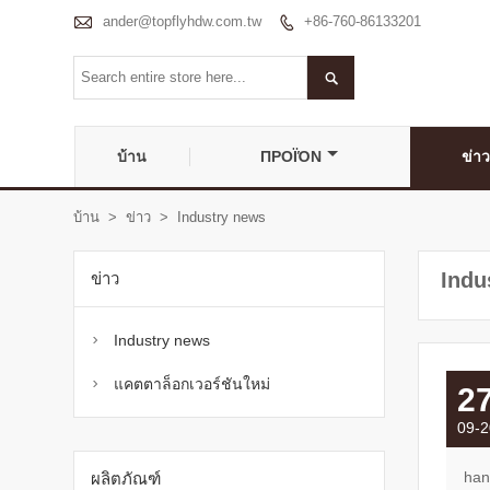

ander@topflyhdw.com.tw
+86-760-86133201


บ้าน
ΠΡΟΪΌΝ
ข่าว
บ้าน
>
ข่าว
>
Industry news
Indu
ข่าว
Industry news

แคตตาล็อกเวอร์ชันใหม่

2
09-2
han
ผลิตภัณฑ์