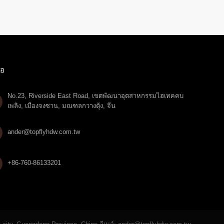
่อ
No.23, Riverside East Road, เขตพัฒนาอุตสาหกรรมไฮเทคคบ
เพลิง, เมืองจงซาน, มณฑลกวางตุ้ง, จีน

ander@topflyhdw.com.tw
+86-760-86133201