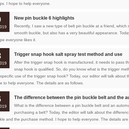
ps. I hope to help everyone.
0
New pin buckle 6 highlights
Recently, I saw a new type of belt pin buckle at a friend, which 
019
smooth buckle, but also has a very beautiful appearance. Today, I
pe everyone likes it.
8
Trigger snap hook salt spray test method and use
After the trigger snap hook is manufactured, it needs to pass th
019
snap hook is qualified. So, do you know what is the trigger met
 specific use of the trigger snap hook? Today, our editor will talk about
e to help everyone. The details are as follows.
6
The difference between the pin buckle belt and the
What is the difference between a pin buckle belt and an automa
019
purchasing a belt? Today, the editor will talk about the differe
kle and the purchase method. I hope to help everyone. The details are 