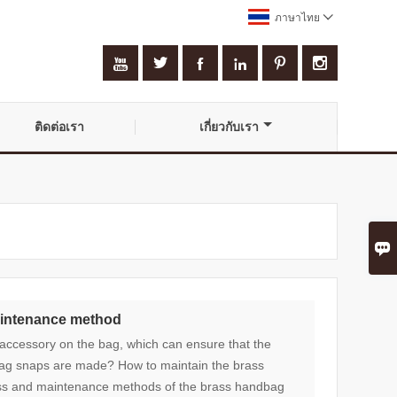
ภาษาไทย







ติดต่อเรา
เกี่ยวกับเรา

aintenance method
ccessory on the bag, which can ensure that the
dbag snaps are made? How to maintain the brass
cess and maintenance methods of the brass handbag